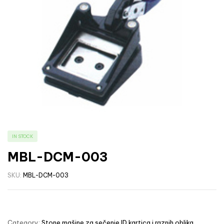
IN STOCK
MBL-DCM-003
SKU:
MBL-DCM-003
Category:
Stone mašine za sečenje ID kartica i raznih oblika