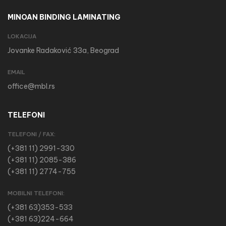
MINOAN BINDING LAMINATING
LOKACIJA
Jovanke Radaković 33a, Beograd
EMAIL
office@mbl.rs
TELEFONI
TELEFONI / FAX:
(+381 11) 2991-330
(+381 11) 2085-386
(+381 11) 2774-755
MOBILNI TELEFONI:
(+381 63)353-533
(+381 63)224-664