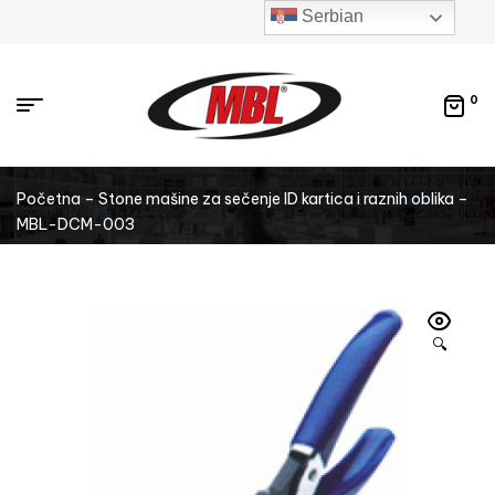
Serbian
0
Početna
–
Stone mašine za sečenje ID kartica i raznih oblika
–
MBL-DCM-003
🔍